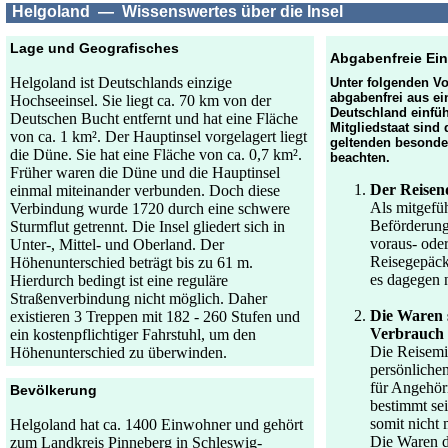
Helgoland — Wissenswertes über die Insel
Lage und Geografisches
Abgabenfreie Ein
Helgoland ist Deutschlands einzige
Unter folgenden V
abgabenfrei aus ei
Hochseeinsel. Sie liegt ca. 70 km von der
Deutschland einfüh
Deutschen Bucht entfernt und hat eine Fläche
Mitgliedstaat sind 
von ca. 1 km². Der Hauptinsel vorgelagert liegt
geltenden besonder
die Düne. Sie hat eine Fläche von ca. 0,7 km².
beachten.
Früher waren die Düne und die Hauptinsel
Der Reisend
einmal miteinander verbunden. Doch diese
Als mitgefüh
Verbindung wurde 1720 durch eine schwere
Beförderung
Sturmflut getrennt. Die Insel gliedert sich in
voraus- ode
Unter-, Mittel- und Oberland. Der
Reisegepäck 
Höhenunterschied beträgt bis zu 61 m.
es dagegen n
Hierdurch bedingt ist eine reguläre
Straßenverbindung nicht möglich. Daher
Die Waren s
existieren 3 Treppen mit 182 - 260 Stufen und
Verbrauch 
ein kostenpflichtiger Fahrstuhl, um den
Die Reisemit
Höhenunterschied zu überwinden.
persönliche
für Angehör
Bevölkerung
bestimmt sei
somit nicht 
Helgoland hat ca. 1400 Einwohner und gehört
Die Waren d
zum Landkreis Pinneberg in Schleswig-