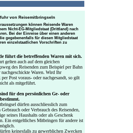
fuhr von Reisemitbringseln
oraussetzungen können Reisende Waren
nem Nicht-EG-Mitgliedstaat (Drittland) nach
ren. Bei der Einreise über einen anderen
die gegebenenfalls für diesen Mitgliedstaat
en einzelstaatlichen Vorschriften zu
e führt die betreffenden Waren mit sich.
rt gelten auch auf dem gleichen
sweg des Reisenden zum Beispiel per Bahn
r nachgeschickte Waren. Wird Ihr
per Post voraus- oder nachgesandt, so gilt
icht als mitgeführt.
ind für den persönlichen Ge- oder
bestimmt.
bringsel dürfen ausschliesslich zum
n Gebrauch oder Verbrauch des Reisenden,
ige seines Haushalts oder als Geschenk
n. Ein entgeltliches Mitbringen für andere ist
möglich.
ürfen keinesfalls zu gewerblichen Zwecken