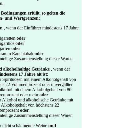
n.
 Bedingungen erfüllt, so gelten die
n- und Wertgrenzen:
en
, wenn der Einführer mindestens 17 Jahre
igaretten
oder
igarillos
oder
garren
oder
Gramm Rauchtabak
oder
anteilige Zusammenstellung dieser Waren.
d alkoholhaltige Getränke
, wenn der
ndestens 17 Jahre alt ist:
er Spirituosen mit einem Alkoholgehalt von
als 22 Volumenprozent oder unvergällter
alkohol mit einem Alkoholgehalt von 80
enprozent oder mehr
oder
er Alkohol und alkoholische Getränke mit
 Alkoholgehalt von höchstens 22
menprozent
oder
anteilige Zusammenstellung dieser Waren
er nicht schäumende Weine
und