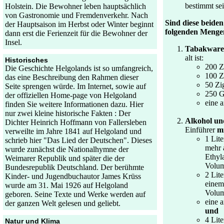
bestimmt sei
Holstein. Die Bewohner leben hauptsächlich
von Gastronomie und Fremdenverkehr. Nach
Sind diese beiden
der Hauptsaison im Herbst oder Winter beginnt
folgenden Menge
dann erst die Ferienzeit für die Bewohner der
Insel.
Tabakwar
alt ist:
Historisches
200 Z
Die Geschichte Helgolands ist so umfangreich,
100 Z
das eine Beschreibung den Rahmen dieser
50 Zi
Seite sprengen würde. Im Internet, sowie auf
250 
der offiziellen Home-page von Helgoland
eine 
finden Sie weitere Informationen dazu. Hier
nur zwei kleine historische Fakten : Der
Alkohol un
Dichter Heinrich Hoffmann von Fallersleben
Einführer
mi
verweilte im Jahre 1841 auf Helgoland und
1 Lit
schrieb hier "Das Lied der Deutschen". Dieses
mehr 
wurde zunächst die Nationalhymne der
Ethyl
Weimarer Republik und später die der
Volum
Bundesrepublik Deutschland. Der berühmte
2 Lit
Kinder- und Jugendbuchautor James Krüss
einem
wurde am 31. Mai 1926 auf Helgoland
Volu
geboren. Seine Texte und Werke werden auf
eine 
der ganzen Welt gelesen und geliebt.
und
4 Lit
Natur und Klima