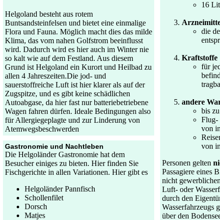
16 Lit
Helgoland besteht aus rotem
Arzneimitte
Buntsandsteinfelsen und bietet eine einmalige
die d
Flora und Fauna. Möglich macht dies das milde
entsp
Klima, das vom nahen Golfstrom beeinflusst
wird. Dadurch wird es hier auch im Winter nie
Kraftstoffe
so kalt wie auf dem Festland. Aus diesem
für j
Grund ist Helgoland ein Kurort und Heilbad zu
befin
allen 4 Jahreszeiten.Die jod- und
tragba
sauerstoffreiche Luft ist hier klarer als auf der
Zugspitze, und es gibt keine schädlichen
andere Wa
Autoabgase, da hier fast nur batteriebetriebene
bis z
Wagen fahren dürfen. Ideale Bedingungen also
Flug-
für Allergiegeplagte und zur Linderung von
von i
Atemwegsbeschwerden
Reise
von i
Gastronomie und Nachtleben
Die Helgoländer Gastronomie hat dem
Personen gelten
n
Besucher einiges zu bieten. Hier finden Sie
Passagiere eines B
Fischgerichte in allen Variationen. Hier gibt es
nicht gewerblichen
Helgoländer Pannfisch
Luft- oder Wasserf
Schollenfilet
durch den Eigentü
Dorsch
Wasserfahrzeugs g
Matjes
über den Bodensee 